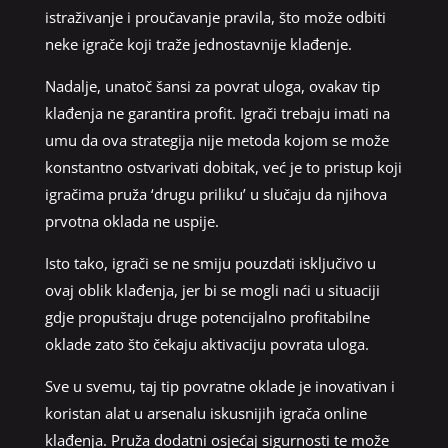
istraživanje i proučavanje pravila, što može odbiti
neke igrače koji traže jednostavnije klađenje.
Nadalje, unatoč šansi za povrat uloga, ovakav tip
klađenja ne garantira profit. Igrači trebaju imati na
umu da ova strategija nije metoda kojom se može
konstantno ostvarivati dobitak, već je to pristup koji
igračima pruža ‘drugu priliku’ u slučaju da njihova
prvotna oklada ne uspije.
Isto tako, igrači se ne smiju pouzdati isključivo u
ovaj oblik klađenja, jer bi se mogli naći u situaciji
gdje propuštaju druge potencijalno profitabilne
oklade zato što čekaju aktivaciju povrata uloga.
Sve u svemu, taj tip povratne oklade je inovativan i
koristan alat u arsenalu iskusnijih igrača online
klađenja. Pruža dodatni osjećaj sigurnosti te može