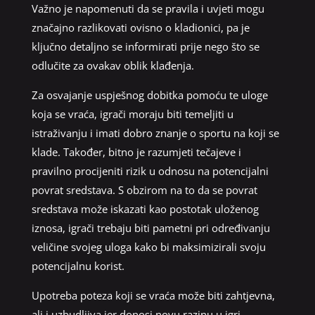
Važno je napomenuti da se pravila i uvjeti mogu
značajno razlikovati ovisno o kladionici, pa je
ključno detaljno se informirati prije nego što se
odlučite za ovakav oblik klađenja.
Za osvajanje uspješnog dobitka pomoću te uloge
koja se vraća, igrači moraju biti temeljiti u
istraživanju i imati dobro znanje o sportu na koji se
klade. Također, bitno je razumjeti tečajeve i
pravilno procijeniti rizik u odnosu na potencijalni
povrat sredstava. S obzirom na to da se povrat
sredstava može iskazati kao postotak uloženog
iznosa, igrači trebaju biti pametni pri određivanju
veličine svojeg uloga kako bi maksimizirali svoju
potencijalnu korist.
Upotreba poteza koji se vraća može biti zahtjevna,
ali i uzbudljiva jer donosi novu razinu u igri