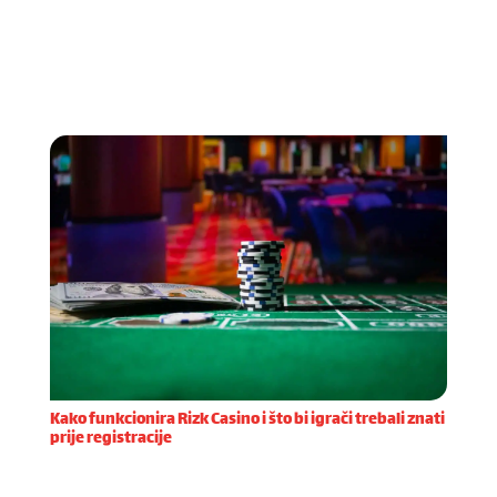
Kada sam prvi put odlučio isprobati Kingmaker
Casino, privukle su me njihove inovativne značajke
koje se rijetko viđaju na domaćem tržištu online
casina. Već prilikom registracije primijetio sam kolik
Kako funkcionira Rizk Casino i što bi igrači trebali znati
prije registracije
Registracija na Rizk Casino platformi prvi je korak
prema uzbudljivom iskustvu online igranja. Proces