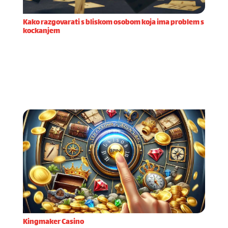
Kako razgovarati s bliskom osobom koja ima problem s
kockanjem
Prije nego što započnete razgovor s bliskom
osobom za koju sumnjate da ima problem s
kockanjem, važno je dobro se pripremiti. Priprema
za iskren i podržavajući razgovor zahtijeva
razumijevanje same ov
Kingmaker Casino