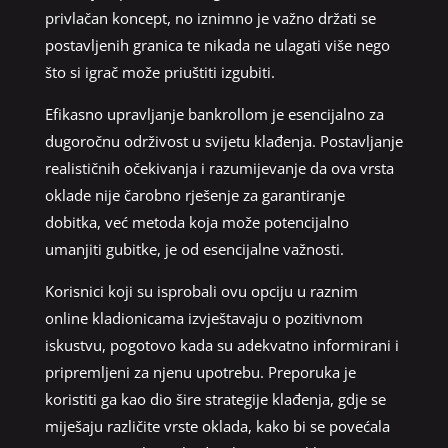
privlačan koncept, no iznimno je važno držati se
postavljenih granica te nikada ne ulagati više nego
što si igrač može priuštiti izgubiti.
Efikasno upravljanje bankrollom je esencijalno za
dugoročnu održivost u svijetu klađenja. Postavljanje
realističnih očekivanja i razumijevanje da ova vrsta
oklade nije čarobno rješenje za garantiranje
dobitka, već metoda koja može potencijalno
umanjiti gubitke, je od esencijalne važnosti.
Korisnici koji su isprobali ovu opciju u raznim
online kladionicama izvještavaju o pozitivnom
iskustvu, pogotovo kada su adekvatno informirani i
pripremljeni za njenu upotrebu. Preporuka je
koristiti ga kao dio šire strategije klađenja, gdje se
miješaju različite vrste oklada, kako bi se povećala