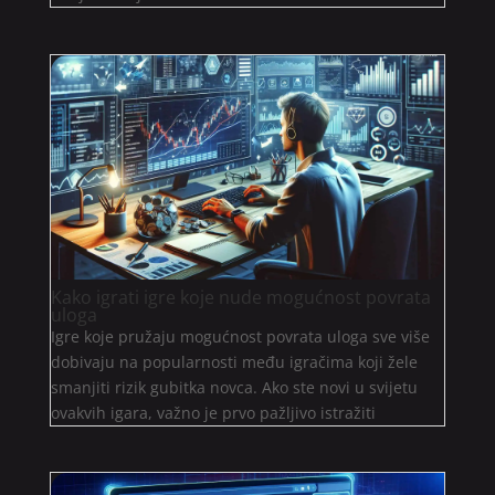
Kako igrati igre koje nude mogućnost povrata
uloga
Igre koje pružaju mogućnost povrata uloga sve više
dobivaju na popularnosti među igračima koji žele
smanjiti rizik gubitka novca. Ako ste novi u svijetu
ovakvih igara, važno je prvo pažljivo istražiti