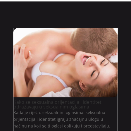
Kako se seksualna orijentacija i identitet
odražavaju u seksualnim oglasima
Kada je riječ o seksualnim oglasima, seksualna
orijentacija i identitet igraju značajnu ulogu u
načinu na koji se ti oglasi oblikuju i predstavljaju.