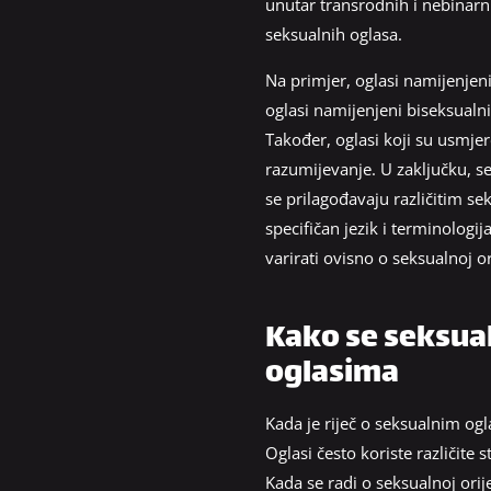
unutar transrodnih i nebinarni
seksualnih oglasa.
Na primjer, oglasi namijenjen
oglasi namijenjeni biseksual
Također, oglasi koji su usmj
razumijevanje. U zaključku, se
se prilagođavaju različitim se
specifičan jezik i terminologij
varirati ovisno o seksualnoj ori
Kako se seksual
oglasima
Kada je riječ o seksualnim ogla
Oglasi često koriste različite s
Kada se radi o seksualnoj orij