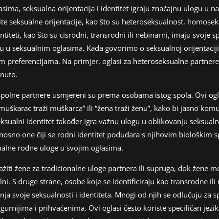
sima, seksualna orijentacija i identitet igraju značajnu ulogu u nač
ičite seksualne orijentacije, kao što su heteroseksualnost, homosek
ntiteti, kao što su cisrodni, transrodni ili nebinarni, imaju svoje sp
ju u seksualnim oglasima. Kada govorimo o seksualnoj orijentaciji
referencijama. Na primjer, oglasi za heteroseksualne partnere 
rnuto.
spolne partnere usmjereni su prema osobama istog spola. Ovi ogl
“muškarac traži muškarca” ili “žena traži ženu”, kako bi jasno komu
seksualni identitet također igra važnu ulogu u oblikovanju seksual
dnosno one čiji se rodni identitet podudara s njihovim biološkim 
onalne rodne uloge u svojim oglasima.
žiti žene za tradicionalne uloge partnera ili supruga, dok žene mo
ilni. S druge strane, osobe koje se identificiraju kao transrodne i
ja svoje seksualnosti i identiteta. Mnogi od njih se odlučuju za sp
igurnijima i prihvaćenima. Ovi oglasi često koriste specifičan jezik 