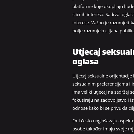
platforme koje okupljaju ljud
sličnih interesa. Sadržaj oglas
interese. Važno je razumjeti
k
bolje razumjela ciljana publika
Utjecaj seksualn
oglasa
Utjecaj seksualne orijentacije 
seksualnim preferencijama i id
ima veliki utjecaj na sadržaj
fokusiraju na zadovoljstvo i i
odnose kako bi se privukla cil
Oni često naglašavaju aspekt
osobe također imaju svoje mje