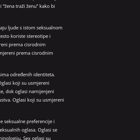
 “žena traži ženu” kako bi
ljaju ljude s istom seksualnom
esto koriste stereotipe i
jereni prema cisrodnim
usmjereni prema cisrodnim
sima određenih identiteta.
Oglasi koji su usmjereni
e, dok oglasi namijenjeni
stva. Oglasi koji su usmjereni
e seksualne preferencije i
 seksualnih oglasa. Oglasi se
minologiju. Sex oglasi su