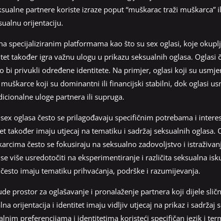
ualne partnere koriste izraze poput “muškarac traži muškarca” ili
sualnu orijentaciju.
 na specijaliziranim platformama kao što su sex oglasi, koje okup
itet također igra važnu ulogu u prikazu seksualnih oglasa. Oglasi č
o bi privukli određene identitete. Na primjer, oglasi koji su usm
uškarce koji su dominantni ili financijski stabilni, dok oglasi 
icionalne uloge partnera ili supruga.
ex oglasa često se prilagođavaju specifičnim potrebama i intere
itet također imaju utjecaj na tematiku i sadržaj seksualnih oglasa. 
ima često se fokusiraju na seksualno zadovoljstvo i istraživanj
više usredotočiti na eksperimentiranje i različita seksualna isku
sto imaju tematiku prihvaćanja, podrške i razumijevanja.
e prostor za oglašavanje i pronalaženje partnera koji dijele sličn
lna orijentacija i identitet imaju vidljiv utjecaj na prikaz i sadržaj
lnim preferencijama i identitetima koristeći specifičan jezik i ter