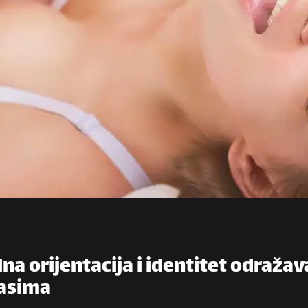
na orijentacija i identitet odražav
lasima