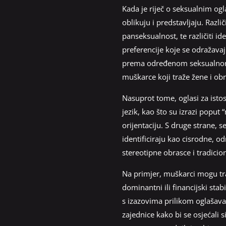
Kada je riječ o seksualnim ogla
oblikuju i predstavljaju. Razl
panseksualnost, te različiti ide
preferencije koje se odražava
prema određenom seksualnom p
muškarce koji traže žene i ob
Nasuprot tome, oglasi za isto
jezik, kao što su izrazi poput 
orijentaciju. S druge strane, 
identificiraju kao cisrodne, o
stereotipne obrasce i tradici
Na primjer, muškarci mogu tra
dominantni ili financijski stab
s izazovima prilikom oglašavan
zajednice kako bi se osjećali s