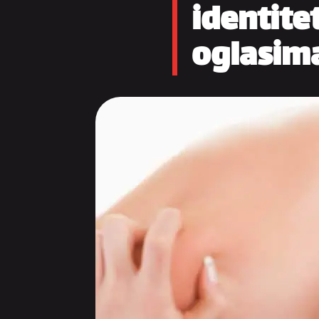
identite
oglasim