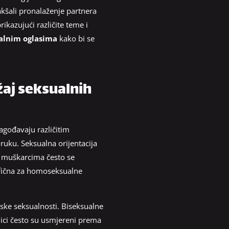
kšali pronalaženje partnera
rikazujući različite teme i
ualnim oglasima
kako bi se
žaj seksualnih
lagođavaju različitim
oruku. Seksualna orijentacija
m muškarcima često se
ecifična za homoseksualne
ske seksualnosti. Biseksualne
ici često su usmjereni prema