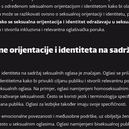
e s određenom seksualnom orijentacijom i identitetom kako bi ola
a može se razlikovati ovisno o seksualnoj orijentaciji i identitetu, p
ako se seksualna orijentacija i identitet odražavaju u seks
 i stvorila inkluzivna i relevantna oglašivačka poruka.
e orijentacije i identiteta na sadr
i identiteta na sadržaj seksualnih oglasa je značajan. Oglasi se pri
entitetima kako bi privukli ciljanu publiku i stvorili relevantnu p
 seksualnih oglasa. Na primjer, oglasi namijenjeni homoseksualni
straživanje seksualnosti. Često se koristi jezik i terminologija sp
jana publika. Oglasi za lezbijke također imaju svoje specifičnosti.
e emocionalne povezanosti i međusobne podrške, uz obilježja žen
sto u seksualnim oglasima. Oglasi namijenjeni biseksualnoj publ