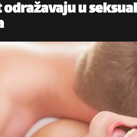
t odražavaju u seksua
a