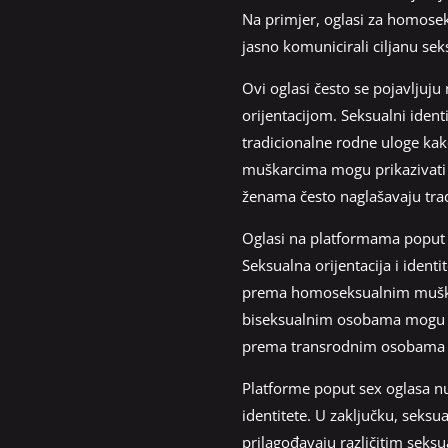
Na primjer, oglasi za homoseks
jasno komunicirali ciljanu sek
Ovi oglasi često se pojavljuju
orijentacijom. Seksualni ident
tradicionalne rodne uloge kak
muškarcima mogu prikazivati m
ženama često naglašavaju trad
Oglasi na platformama poput s
Seksualna orijentacija i ident
prema homoseksualnim muškarc
biseksualnim osobama mogu se 
prema transrodnim osobama če
Platforme poput sex oglasa nud
identitete. U zaključku, seksua
prilagođavaju različitim seksua