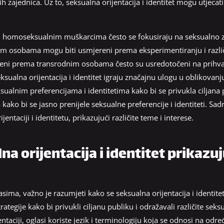
h zajednica. Uz to, seksualna orijentacija i identitet mogu utjecati
i homoseksualnim muškarcima često se fokusiraju na seksualno za
nim osobama mogu biti usmjereni prema eksperimentiranju i razli
ereni prema transrodnim osobama često su usredotočeni na prihva
ksualna orijentacija i identitet igraju značajnu ulogu u oblikovanj
ksualnim preferencijama i identitetima kako bi se privukla ciljana 
a kako bi se jasno prenijele seksualne preferencije i identiteti. S
jentaciji i identitetu, prikazujući različite teme i interese.
na orijentacija i identitet prikazu
sima, važno je razumjeti kako se seksualna orijentacija i identitet
trategije kako bi privukli ciljanu publiku i odražavali različite seksu
entaciji, oglasi koriste jezik i terminologiju koja se odnosi na odr