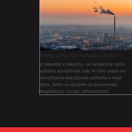
Kojeg plina ima najviše u zraku
Iz sekunde u sekudnu, na nesvjesnoj razini
udšemo atmosferski zrak. Pri tom uopće ne
razmišljamo koje plinove udišemo u svoje
tijelo. Zatim se uputimo na planinarsku
ekspedkiciju, na npr. Kilimandžaro