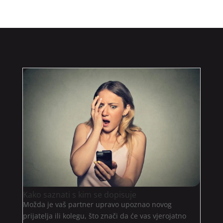
Kako saznati s kim se dopisuje
Možda je vaš partner upravo upoznao novog
prijatelja ili kolegu, što znači da će vas vjerojatno