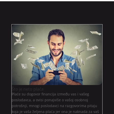
Što je neto plaća
Plaće su dogovor financija između vas i vašeg
poslodavca, a ovisi ponajviše o vašoj osobnoj
potrošnji, mnogi poslodavci na razgovorima pitaju
koja je vaša željena plaća jer ona je naknada za vaš