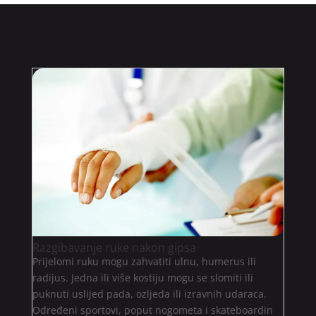
Razgibavanje ruke nakon gipsa
Prijelomi ruku mogu zahvatiti ulnu, humerus ili
radijus. Jedna ili više kostiju mogu se slomiti ili
puknuti uslijed pada, ozljeda ili izravnih udaraca.
Određeni sportovi, poput nogometa i skateboardin