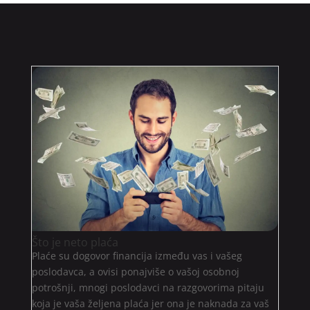
Što je neto plaća
Plaće su dogovor financija između vas i vašeg
poslodavca, a ovisi ponajviše o vašoj osobnoj
potrošnji, mnogi poslodavci na razgovorima pitaju
koja je vaša željena plaća jer ona je naknada za vaš