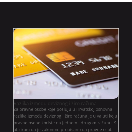
Razlika između deviznog i žiro računa
Za pravne osobe koje posluju u Hrvatskoj osnovna
razlika između deviznog i žiro računa je u valuti koju
pravne osobe koriste na jednom i drugom računu. S
obzirom da je zakonom propisano da pravne osob