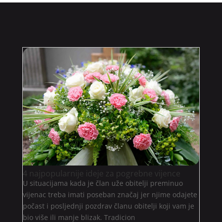
4 najpopularnije ideje za pogrebne vijence
U situacijama kada je član uže obitelji preminuo
vijenac treba imati poseban značaj jer njime odajete
počast i posljednji pozdrav članu obitelji koji vam je
bio više ili manje blizak. Tradicion