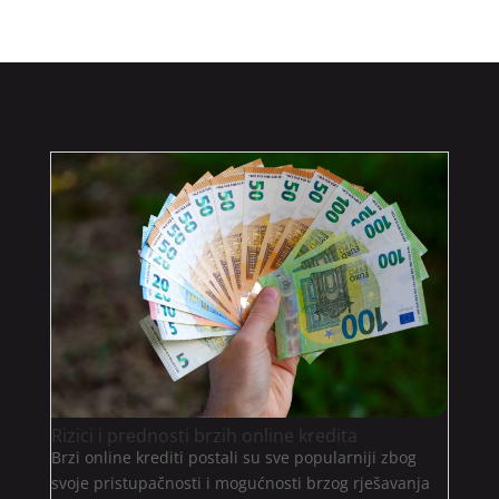
Rizici i prednosti brzih online kredita
Brzi online krediti postali su sve popularniji zbog
svoje pristupačnosti i mogućnosti brzog rješavanja