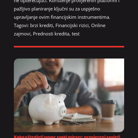
ne opterećujući. Korištenje provjerenih platformi i
pažljivo planiranje ključni su za uspješno
upravljanje ovim financijskim instrumentima.
Tagovi:
brzi krediti
,
Financijski rizici
,
Online
zajmovi
,
Prednosti kredita
,
test
Kako uštedjeti novac svaki mjesec: provjereni savjeti