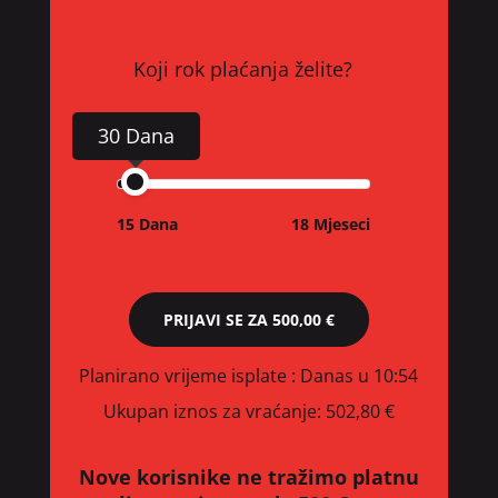
Koji rok plaćanja želite?
30 Dana
15 Dana
18 Mjeseci
PRIJAVI SE ZA
500,00 €
Planirano vrijeme isplate
: Danas u 10:54
Ukupan iznos za vraćanje:
502,80 €
Nove korisnike ne tražimo platnu