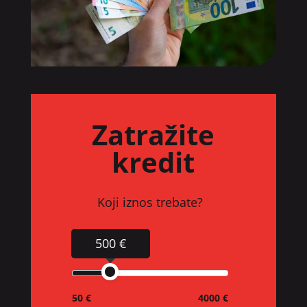
Zatražite
kredit
Koji iznos trebate?
500 €
50 €
4000 €