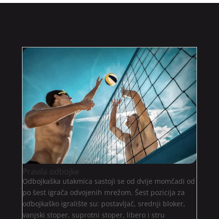
Pravila odbojke
Odbojkaška utakmica sastoji se od dvije momčadi od
po šest igrača odvojenih mrežom. Šest pozicija za
odbojkaško igralište su: postavljač, srednji bloker,
vanjski stoper, suprotni stoper, libero i stru