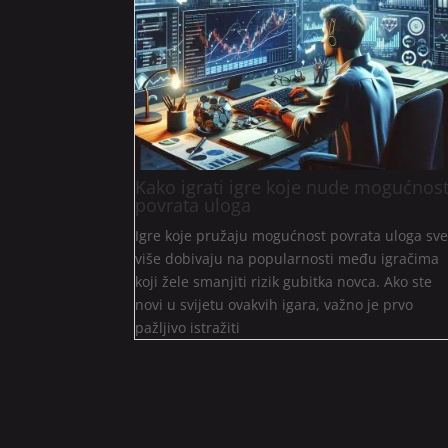
Kako igrati igre koje nude mogućnos
povrata uloga
Igre koje pružaju mogućnost povrata uloga sv
više dobivaju na popularnosti među igračima
koji žele smanjiti rizik gubitka novca. Ako ste
novi u svijetu ovakvih igara, važno je prvo
pažljivo istražiti