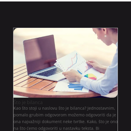
Što je bilanca
Kao što stoji u naslovu što je bilanca? Jednostavnim,
pomalo grubim odgovorom možemo odgovoriti da je
ona najvažniji dokument neke tvrtke. Kako, što je ono
na što ćemo odgovoriti u nastavku teksta. Bi