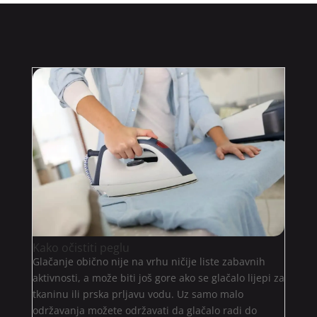
Kako očistiti peglu
Glačanje obično nije na vrhu ničije liste zabavnih
aktivnosti, a može biti još gore ako se glačalo lijepi za
tkaninu ili prska prljavu vodu. Uz samo malo
održavanja možete održavati da glačalo radi do