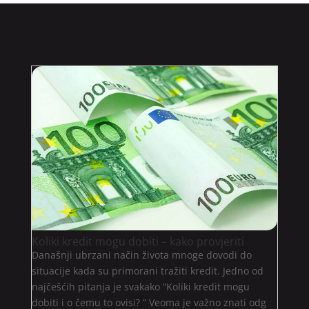
Koliki kredit mogu dobiti – kako provjeriti
Današnji ubrzani način života mnoge dovodi do
situacije kada su primorani tražiti kredit. Jedno od
najčešćih pitanja je svakako “Koliki kredit mogu
dobiti i o čemu to ovisi? ” Veoma je važno znati odg