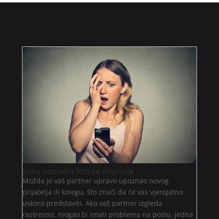
Kako saznati s kim se dopisuje
Možda je vaš partner upravo upoznao novog
prijatelja ili kolegu, što znači da će vas vjerojatno
uskoro predstaviti. Ako vaš partner izgleda
rastresno, mogao bi imati problema na poslu. Jedna