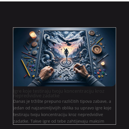
Igre koje testiraju tvoju koncentraciju kroz
nepredvidive zadatke
Danas je tržište prepuno različitih tipova zabave, a
jedan od najzanimljivijih oblika su upravo igre koje
testiraju tvoju koncentraciju kroz nepredvidive
zadatke. Takve igre od tebe zahtijevaju maksim