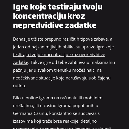
Igre koje testiraju tvoju
koncentraciju kroz
nepredvidive zadatke
Danas je tržište prepuno različitih tipova zabave, a
jedan od najzanimljivijih oblika su upravo
igre koje
testiraju tvoju koncentraciju kroz nepredvidive
zadatke
. Takve igre od tebe zahtijevaju maksimalnu
pažnju jer u svakom trenutku možeš naići na
neočekivane situacije koje narušavaju uobičajenu
rutinu.
Bilo u online igrama na računalu ili mobilnim
uređajima, ili u casino igrama poput onih u
Germania Casinu, konstantno se suočavaš s
izazovima koji traže brze reakcije, detaljno
promatranje, te sposobnost prilagodbe u sekundi.