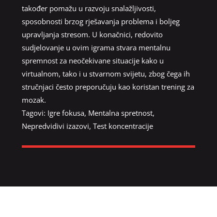
također pomažu u razvoju snalažljivosti,
sposobnosti brzog rješavanja problema i boljeg
upravljanja stresom. U konačnici, redovito
sudjelovanje u ovim igrama stvara mentalnu
spremnost za neočekivane situacije kako u
virtualnom, tako i u stvarnom svijetu, zbog čega ih
stručnjaci često preporučuju kao koristan trening za
mozak.
Tagovi:
Igre fokusa
,
Mentalna spretnost
,
Nepredvidivi izazovi
,
Test koncentracije