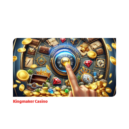
osobom za koju sumnjate da ima problem s
kockanjem, važno je dobro se pripremiti. Priprema
za iskren i podržavajući razgovor zahtijeva
razumijevanje same ov
Kingmaker Casino
Kada sam prvi put odlučio isprobati Kingmaker
Casino, privukle su me njihove inovativne značajke
koje se rijetko viđaju na domaćem tržištu online
casina. Već prilikom registracije primijetio sam kolik