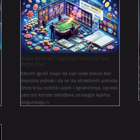
Kako pronaći najbolje bonuse bez
depozita?
Iskusni igrači znaju da nije svaki bonus bez
depozita jednak i da se iza atraktivnih ponuda
često kriju različiti uvjeti i ograničenja. Upravo
zato oni koriste određene strategije kojima
osiguravaju n