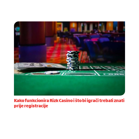
casina. Već prilikom registracije primijetio sam kolik
Kako funkcionira Rizk Casino i što bi igrači trebali znati
prije registracije
Registracija na Rizk Casino platformi prvi je korak
prema uzbudljivom iskustvu online igranja. Proces
otvaranja računa dizajniran je tako da bude brz i
jednostavan, a korisnika vodi kroz nekoliko osno