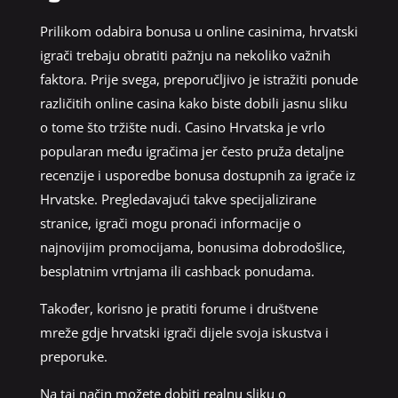
Prilikom odabira bonusa u online casinima, hrvatski
igrači trebaju obratiti pažnju na nekoliko važnih
faktora. Prije svega, preporučljivo je istražiti ponude
različitih online casina kako biste dobili jasnu sliku
o tome što tržište nudi. Casino Hrvatska je vrlo
popularan među igračima jer često pruža detaljne
recenzije i usporedbe bonusa dostupnih za igrače iz
Hrvatske. Pregledavajući takve specijalizirane
stranice, igrači mogu pronaći informacije o
najnovijim promocijama, bonusima dobrodošlice,
besplatnim vrtnjama ili cashback ponudama.
Također, korisno je pratiti forume i društvene
mreže gdje hrvatski igrači dijele svoja iskustva i
preporuke.
Na taj način možete dobiti realnu sliku o