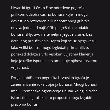
Hrvatski igrači često čine određene pogreške
prilikom odabira casino bonusa koje ih mogu
dovesti do razočaranja ili nepotrebnog gubitka
novca. Jedna od najčešćih pogrešaka je odabir
bonusa isključivo na temelju njegove visine, bez
detaljnog proučavanja uvjeta koji se uz njega vežu.
Iako veliki bonusi mogu izgledati primamljivo,
ponekad dolaze s vrlo visokim uvjetima klađenja
koje je teško ispuniti, što umanjuje njihovu stvarnu
vrijednost.
Druga uobičajena pogreška hrvatskih igrača je
zanemarivanje roka trajanja bonusa. Mnogi bonusi
imaju vremensko ograničenje unutar kojeg ih treba
iskoristiti, a igrači koji to propuste mogu izgubiti
pravo na bonus.