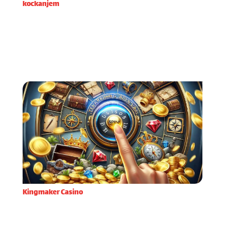
kockanjem
Prije nego što započnete razgovor s bliskom
osobom za koju sumnjate da ima problem s
kockanjem, važno je dobro se pripremiti. Priprema
za iskren i podržavajući razgovor zahtijeva
razumijevanje same ov
Kingmaker Casino
Kada sam prvi put odlučio isprobati Kingmaker
Casino, privukle su me njihove inovativne značajke
koje se rijetko viđaju na domaćem tržištu online