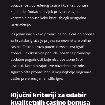
pouzdanosti određenog casina i kvaliteti bonusa
koji nude. Dodatno, uvijek provjerite uvjete
korištenja bonusa kako biste izbjegli neugodna
iznenađenja.
Još jedan način
kako pronaći najbolje casino bonuse
za hrvatske igrače
je prijava na newslettere online
casina. Često upravo putem newslettera igrači
dobivaju ekskluzivne ponude, posebne promocije i
dodatne pogodnosti koje nisu dostupne široj
javnosti. Kombinirajući sve navedene metode,
sigurno ćete pronaći bonus koji najbolje odgovara
vašim preferencijama i stilu igre.
Ključni kriteriji za odabir
kvalitetnih casino bonusa