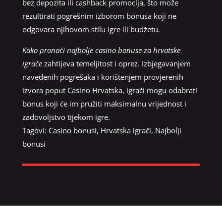
bez depozita ili cashback promocija, što može
rezultirati pogrešnim izborom bonusa koji ne
odgovara njihovom stilu igre ili budžetu.
Kako pronaći najbolje casino bonuse za hrvatske
igrače
zahtijeva temeljitost i oprez. Izbjegavanjem
navedenih pogrešaka i korištenjem provjerenih
izvora poput Casino Hrvatska, igrači mogu odabrati
bonus koji će im pružiti maksimalnu vrijednost i
zadovoljstvo tijekom igre.
Tagovi:
Casino bonusi
,
Hrvatska igrači
,
Najbolji
bonusi