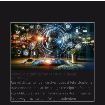
Razvoj digitalnog bankarstva i utjecaj
tehnologije
Razvoj digitalnog bankarstva i utjecaj tehnologije na
tradicionalne bankarske usluge temeljni su faktori
koji oblikuju suvremeni financijski sektor. Inicijalna
faza ovog procesa započela je uvođenjem