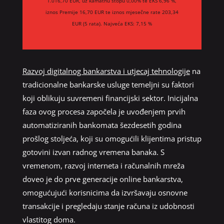
1.016,70 EUR, uz kamatnu stopu 0,00% te EKS 6,96 %,
iznos Premije 16,70 EUR te iznos mjesečne rate 203,34
EUR (5 rata). Najveća EKS: 7,15 %
Razvoj digitalnog bankarstva i utjecaj tehnologije
na
tradicionalne bankarske usluge temeljni su faktori
koji oblikuju suvremeni financijski sektor. Inicijalna
faza ovog procesa započela je uvođenjem prvih
automatiziranih bankomata šezdesetih godina
prošlog stoljeća, koji su omogućili klijentima pristup
gotovini izvan radnog vremena banaka. S
vremenom, razvoj interneta i računalnih mreža
doveo je do prve generacije online bankarstva,
omogućujući korisnicima da izvršavaju osnovne
transakcije i pregledaju stanje računa iz udobnosti
vlastitog doma.