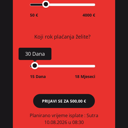
50 €
4000 €
Koji rok plaćanja želite?
30 Dana
15 Dana
18 Mjeseci
PRIJAVI SE ZA
500,00 €
Planirano vrijeme isplate
: Sutra
10.08.2026 u 08:30