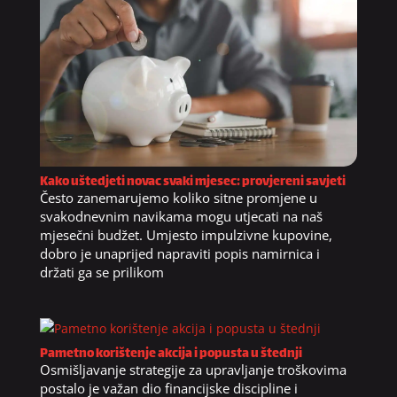
Kako uštedjeti novac svaki mjesec: provjereni savjeti
Često zanemarujemo koliko sitne promjene u
svakodnevnim navikama mogu utjecati na naš
mjesečni budžet. Umjesto impulzivne kupovine,
dobro je unaprijed napraviti popis namirnica i
držati ga se prilikom
Pametno korištenje akcija i popusta u štednji
Osmišljavanje strategije za upravljanje troškovima
postalo je važan dio financijske discipline i