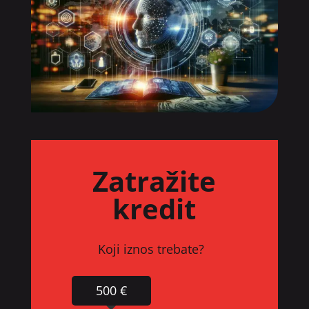
Zatražite
kredit
Koji iznos trebate?
500 €