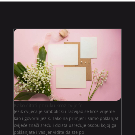
Kako čitati poruku kroz cvijeće
Jezik cvijeća je simbolički i razvijao se kroz vrijeme
kao i govorni jezik. Tako na primjer i samo poklanjati
cvijeće znači sreću i doista usrećuje osobu kojoj ga
poklanjate i vas jer vidite da ste po