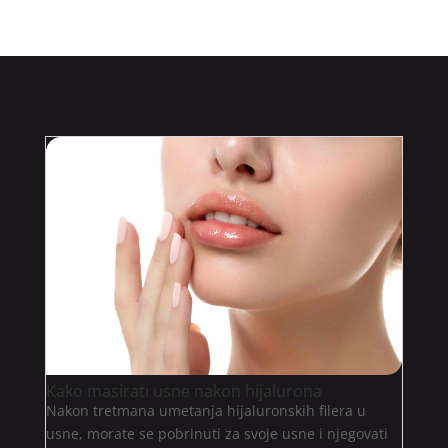
Kako masirati usne nakon hijalurona
Nakon tretmana umetanja hijaluronskih filera u
usne, morate se pobrinuti za svoje usne i njegovati