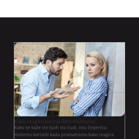
Kako reagira povrijeđeni muškarac
Kako se kaže sto ljudi sto čudi. Istu činjenicu
možemo koristiti kada promatramo kako reagira