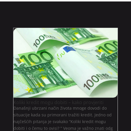
Koliki kredit mogu dobiti – kako provjeriti
Današnji ubrzani način života mnoge dovodi do
situacije kada su primorani tražiti kredit. Jedno od
najčešćih pitanja je svakako “Koliki kredit mogu
dobiti i o čemu to ovisi? ” Veoma je važno znati odg