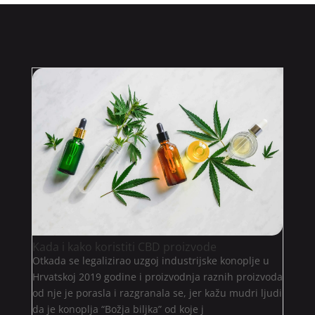
Kada i kako koristiti CBD proizvode
Otkada se legalizirao uzgoj industrijske konoplje u
Hrvatskoj 2019 godine i proizvodnja raznih proizvoda
od nje je porasla i razgranala se, jer kažu mudri ljudi
da je konoplja “Božja biljka” od koje j