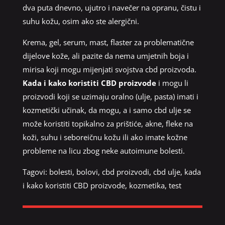
dva puta dnevno, ujutro i navečer na opranu, čistu i
suhu kožu, osim ako ste alergični.
Krema, gel, serum, mast, flaster za problematične
dijelove kože, ali pazite da nema umjetnih boja i
mirisa koji mogu mijenjati svojstva cbd proizvoda.
Kada i kako koristiti CBD proizvode
i mogu li
proizvodi koji se uzimaju oralno (ulje, pasta) imati i
kozmetički učinak, da mogu, a i samo cbd ulje se
može koristiti topikalno za prištiće, akne, fleke na
koži, suhu i seboreičnu kožu ili ako imate kožne
probleme na licu zbog neke autoimune bolesti.
Tagovi:
bolesti
,
bolovi
,
cbd proizvodi
,
cbd ulje
,
kada
i kako koristiti CBD proizvode
,
kozmetika
,
test