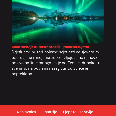
Kako nastaje aurora borealis – polarno svjetlo
Svjetlucavi prizori polarne svjetlosti na sjevernim
područjima mnogima su zadivljujući, no njihova
pojava počinje mnogo dalje od Zemlje, duboko u
svemiru, na površini našeg Sunca. Sunce je
neprekidno
Naslovnica
Financije
Ljepota i zdravlje