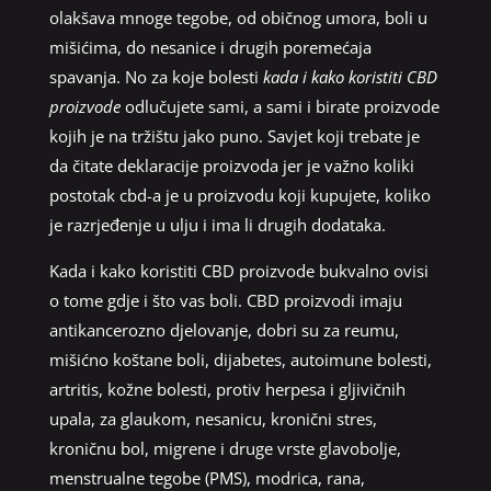
olakšava mnoge tegobe, od običnog umora, boli u
mišićima, do nesanice i drugih poremećaja
spavanja. No za koje bolesti
kada i kako koristiti CBD
proizvode
odlučujete sami, a sami i birate proizvode
kojih je na tržištu jako puno. Savjet koji trebate je
da čitate deklaracije proizvoda jer je važno koliki
postotak cbd-a je u proizvodu koji kupujete, koliko
je razrjeđenje u ulju i ima li drugih dodataka.
Kada i kako koristiti CBD proizvode bukvalno ovisi
o tome gdje i što vas boli. CBD proizvodi imaju
antikancerozno djelovanje, dobri su za reumu,
mišićno koštane boli, dijabetes, autoimune bolesti,
artritis, kožne bolesti, protiv herpesa i gljivičnih
upala, za glaukom, nesanicu, kronični stres,
kroničnu bol, migrene i druge vrste glavobolje,
menstrualne tegobe (PMS), modrica, rana,