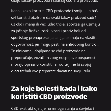
čitaju sastav proizvoda i sadržaj cbd-a u proizvodu.
Kada i kako koristiti CBD proizvode i smiju li ih baš
svi koristiti obzirom da svaki takav proizvod sadrži
uz cbd i manji ili veći udio thc-a, sportaši ga uzimaju
za jačanje fizičke izdržljivosti i protiv boli od
sportskog prenaprezanja, ali ga uzimaju na vlastitu
odgovornost, jer mogu pasti na antidoping kontroli.
Trudnicama i dojiljama se cbd proizvode ne
preporučuje, vozači ih zbog nuspojave pospanosti
moraju oprezno koristiti, a roditelji ne bi svojoj
djeci trebali ove preparate davati na svoju ruku.
Za koje bolesti kada i kako
koristiti CBD proizvode
CBD ekstrakt djeluje na mnoga stanja u čovjeku i