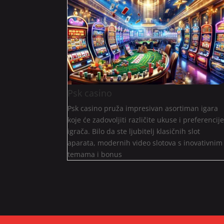
Psk casino
Psk casino pruža impresivan asortiman igara
koje će zadovoljiti različite ukuse i preferencij
igrača. Bilo da ste ljubitelj klasičnih slot
aparata, modernih video slotova s inovativnim
temama i bonus