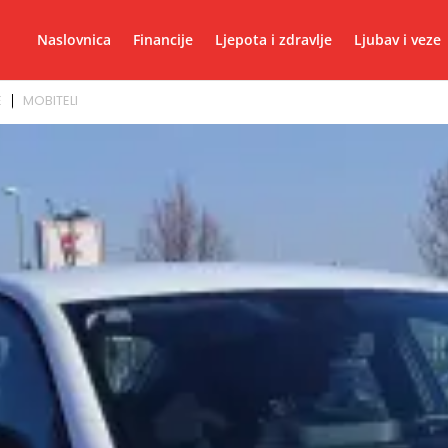
Naslovnica
Financije
Ljepota i zdravlje
Ljubav i veze