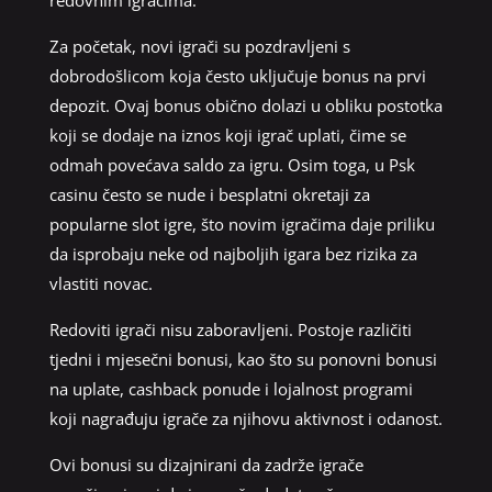
Za početak, novi igrači su pozdravljeni s
dobrodošlicom koja često uključuje bonus na prvi
depozit. Ovaj bonus obično dolazi u obliku postotka
koji se dodaje na iznos koji igrač uplati, čime se
odmah povećava saldo za igru. Osim toga, u Psk
casinu često se nude i besplatni okretaji za
popularne slot igre, što novim igračima daje priliku
da isprobaju neke od najboljih igara bez rizika za
vlastiti novac.
Redoviti igrači nisu zaboravljeni. Postoje različiti
tjedni i mjesečni bonusi, kao što su ponovni bonusi
na uplate, cashback ponude i lojalnost programi
koji nagrađuju igrače za njihovu aktivnost i odanost.
Ovi bonusi su dizajnirani da zadrže igrače