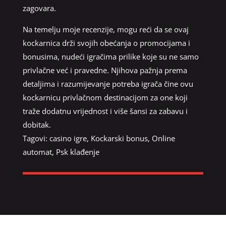
zagovara.
Na temelju moje recenzije, mogu reći da se ovaj
kockarnica drži svojih obećanja o promocijama i
bonusima, nudeći igračima prilike koje su ne samo
privlačne već i pravedne. Njihova pažnja prema
detaljima i razumijevanje potreba igrača čine ovu
kockarnicu privlačnom destinacijom za one koji
traže dodatnu vrijednost i više šansi za zabavu i
dobitak.
Tagovi:
casino igre
,
Kockarski bonus
,
Online
automat
,
Psk klađenje