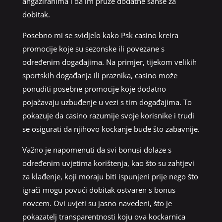
angažiranima i da im pruže dodatne šanse za
dobitak.
Posebno mi se svidjelo kako Psk casino kreira
promocije koje su sezonske ili povezane s
određenim događajima. Na primjer, tijekom velikih
sportskih događanja ili praznika, casino može
ponuditi posebne promocije koje dodatno
pojačavaju uzbuđenje u vezi s tim događajima. To
pokazuje da casino razumije svoje korisnike i trudi
se osigurati da njihovo kockanje bude što zabavnije.
Važno je napomenuti da svi bonusi dolaze s
određenim uvjetima korištenja, kao što su zahtjevi
za klađenje, koji moraju biti ispunjeni prije nego što
igrači mogu povući dobitak ostvaren s bonus
novcem. Ovi uvjeti su jasno navedeni, što je
pokazatelj transparentnosti koju ova kockarnica