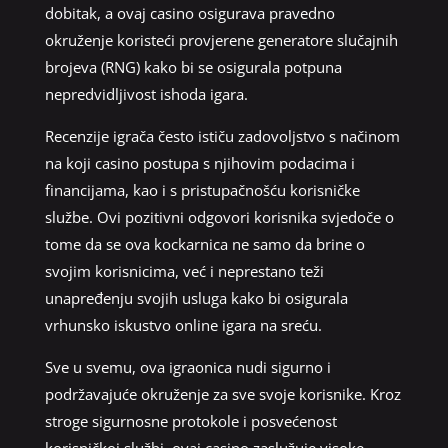
dobitak, a ovaj casino osigurava pravedno
okruženje koristeći provjerene generatore slučajnih
brojeva (RNG) kako bi se osigurala potpuna
nepredvidljivost ishoda igara.
Recenzije igrača često ističu zadovoljstvo s načinom
na koji casino postupa s njihovim podacima i
financijama, kao i s pristupačnošću korisničke
službe. Ovi pozitivni odgovori korisnika svjedoče o
tome da se ova kockarnica ne samo da brine o
svojim korisnicima, već i neprestano teži
unapređenju svojih usluga kako bi osigurala
vrhunsko iskustvo online igara na sreću.
Sve u svemu, ova igraonica nudi sigurno i
podržavajuće okruženje za sve svoje korisnike. Kroz
stroge sigurnosne protokole i posvećenost
korisničkoj službi, ovaj casino zaslužuje visoke