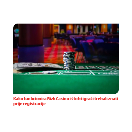
koje se rijetko viđaju na domaćem tržištu online
casina. Već prilikom registracije primijetio sam kolik
Kako funkcionira Rizk Casino i što bi igrači trebali znati
prije registracije
Registracija na Rizk Casino platformi prvi je korak
prema uzbudljivom iskustvu online igranja. Proces
otvaranja računa dizajniran je tako da bude brz i
jednostavan, a korisnika vodi kroz nekoliko osno