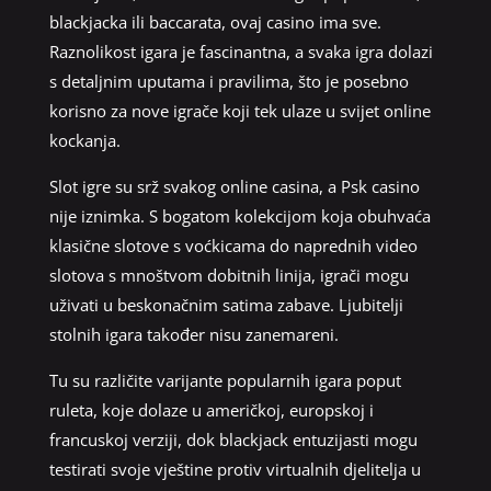
blackjacka ili baccarata, ovaj casino ima sve.
Raznolikost igara je fascinantna, a svaka igra dolazi
s detaljnim uputama i pravilima, što je posebno
korisno za nove igrače koji tek ulaze u svijet online
kockanja.
Slot igre su srž svakog online casina, a Psk casino
nije iznimka. S bogatom kolekcijom koja obuhvaća
klasične slotove s voćkicama do naprednih video
slotova s mnoštvom dobitnih linija, igrači mogu
uživati u beskonačnim satima zabave. Ljubitelji
stolnih igara također nisu zanemareni.
Tu su različite varijante popularnih igara poput
ruleta, koje dolaze u američkoj, europskoj i
francuskoj verziji, dok blackjack entuzijasti mogu
testirati svoje vještine protiv virtualnih djelitelja u