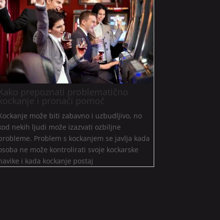
Kako prepoznati problematično
kockanje i pronaći pomoć
Kockanje može biti zabavno i uzbudljivo, no
kod nekih ljudi može izazvati ozbiljne
probleme. Problem s kockanjem se javlja kada
osoba ne može kontrolirati svoje kockarske
navike i kada kockanje postaj