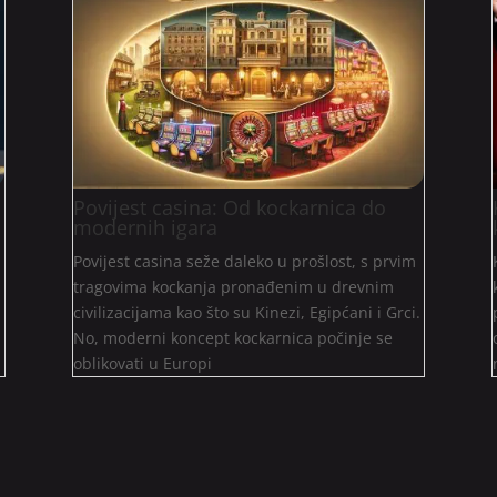
Povijest casina: Od kockarnica do
modernih igara
Povijest casina seže daleko u prošlost, s prvim
tragovima kockanja pronađenim u drevnim
civilizacijama kao što su Kinezi, Egipćani i Grci.
No, moderni koncept kockarnica počinje se
oblikovati u Europi