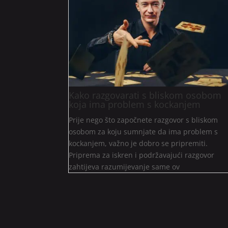
Kako razgovarati s bliskom osobom
koja ima problem s kockanjem
Prije nego što započnete razgovor s bliskom
osobom za koju sumnjate da ima problem s
kockanjem, važno je dobro se pripremiti.
Priprema za iskren i podržavajući razgovor
zahtijeva razumijevanje same ov