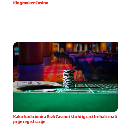
Kingmaker Casino
Kada sam prvi put odlučio isprobati Kingmaker
Casino, privukle su me njihove inovativne značajke
koje se rijetko viđaju na domaćem tržištu online
casina. Već prilikom registracije primijetio sam kolik
Kako funkcionira Rizk Casino i što bi igrači trebali znati
prije registracije
Registracija na Rizk Casino platformi prvi je korak