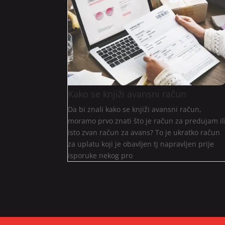
Kako se knjiži avansni račun
Da bi znali kako se knjiži avansni račun,
moramo prvo znati što je račun za predujam il
isto zvan račun za avans? To je ukratko račun
za uplatu koji je obavljen tj napravljen prije
isporuke nekog pro