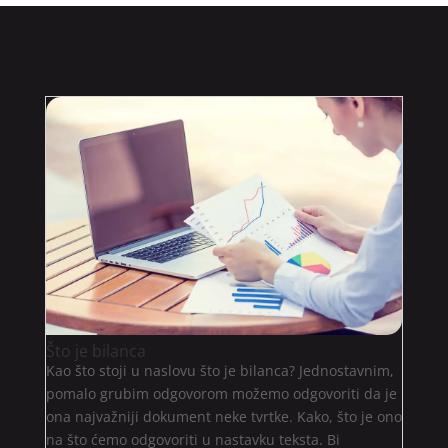
Što je bilanca
Kao što stoji u naslovu što je bilanca? Jednostavnim,
pomalo grubim odgovorom možemo odgovoriti da je
ona najvažniji dokument neke tvrtke. Kako, što je ono
na što ćemo odgovoriti u nastavku teksta. Bi