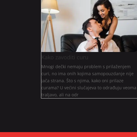
Kako zavoditi curu
Mnogi dečki nemaju problem s prilaženjem
curi, no ima onih kojima samopouzdanje nije
jača strana. Što s njima, kako oni prilaze
curama? U većini slučajeva to odrađuju veoma
traljavo, ali na odr