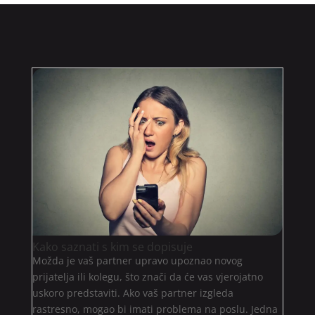
Kako saznati s kim se dopisuje
Možda je vaš partner upravo upoznao novog
prijatelja ili kolegu, što znači da će vas vjerojatno
uskoro predstaviti. Ako vaš partner izgleda
rastresno, mogao bi imati problema na poslu. Jedna