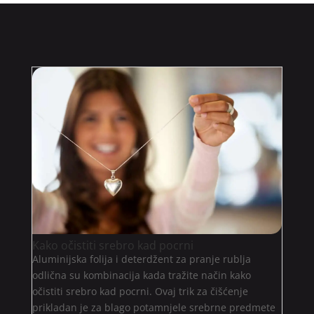
Kako očistiti srebro kad pocrni
Aluminijska folija i deterdžent za pranje rublja
odlična su kombinacija kada tražite način kako
očistiti srebro kad pocrni. Ovaj trik za čišćenje
prikladan je za blago potamnjele srebrne predmete