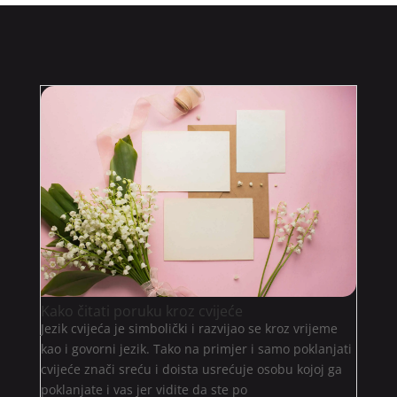
Kako čitati poruku kroz cvijeće
Jezik cvijeća je simbolički i razvijao se kroz vrijeme
kao i govorni jezik. Tako na primjer i samo poklanjati
cvijeće znači sreću i doista usrećuje osobu kojoj ga
poklanjate i vas jer vidite da ste po