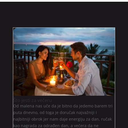
Što jesti za večeru
Od malena nas uče da je bitno da jedemo barem tri
puta dnevno, od toga je doručak najvažniji i
najbitniji obrok jer nam daje energiju za dan, ručak
kao nagrada za odrađen dan, a večera da ne