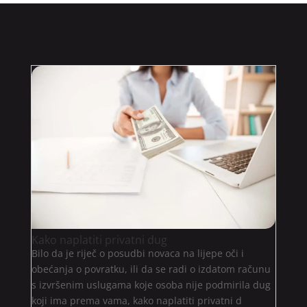
Kako naplatiti privatni dug
Bilo da je riječ o posudbi novaca na lijepe oči i
obećanja o povratku, ili da se radi o izdatom računu
s izvršenim uslugama koje osoba nije podmirila dug
koji ima prema vama, kako naplatiti privatni d