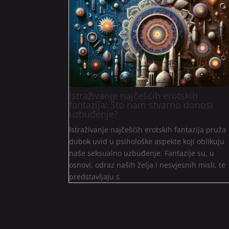
Istraživanje najčešćih erotskih
fantazija: Što nam stvarno donosi
uzbuđenje?
Istraživanje najčešćih erotskih fantazija pruža
dubok uvid u psihološke aspekte koji oblikuju
naše seksualno uzbuđenje. Fantazije su, u
osnovi, odraz naših želja i nesvjesnih misli, te
predstavljaju s