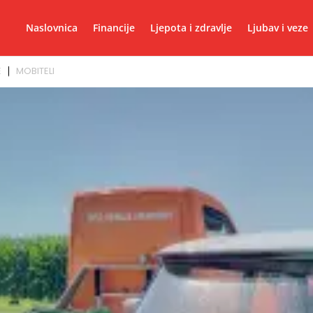
Naslovnica
Financije
Ljepota i zdravlje
Ljubav i veze