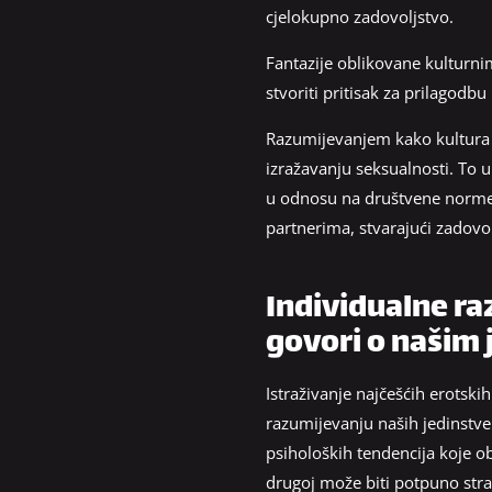
cjelokupno zadovoljstvo.
Fantazije oblikovane kulturni
stvoriti pritisak za prilagodbu
Razumijevanjem kako kultura u
izražavanju seksualnosti. To u
u odnosu na društvene norme. N
partnerima, stvarajući zadovo
Individualne raz
govori o našim
Istraživanje najčešćih erotski
razumijevanju naših jedinstve
psiholoških tendencija koje ob
drugoj može biti potpuno stran