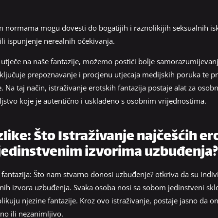
m normama mogu dovesti do bogatijih i raznolikijih seksualnih is
 ili ispunjenje nerealnih očekivanja.
tječe na naše fantazije, možemo postići bolje samorazumijevanje 
ključuje prepoznavanje i procjenu utjecaja medijskih poruka te pr
a taj način, istraživanje erotskih fantazija postaje alat za osobn
ljstvo koje je autentično i usklađeno s osobnim vrijednostima.
like: Što Istraživanje najčešćih er
 jedinstvenim izvorima uzbuđenja?
h fantazija: Što nam stvarno donosi uzbuđenje? otkriva da su indivi
nih izvora uzbuđenja. Svaka osoba nosi sa sobom jedinstveni sklo
likuju njezine fantazije. Kroz ovo istraživanje, postaje jasno da 
o ili nezanimljivo.