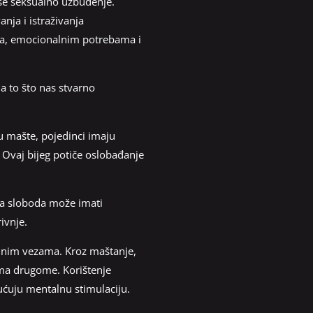
aše seksualno uzbuđenje.
anja i istraživanja
ima, emocionalnim potrebama i
na to što nas stvarno
u mašte, pojedinci imaju
. Ovaj bijeg potiče oslobađanje
va sloboda može imati
ivnje.
ajnim vezama. Kroz maštanje,
rema drugome. Korištenje
ćuju mentalnu stimulaciju.