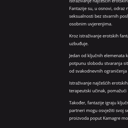
Istraživanje najčešćih erotsk
Fantazije su, u osnovi, odraz n
seksualnosti bez stvarnih pos
osobnim uvjerenjima.
Kroz istraživanje erotskih fant
uzbuđuje.
Jedan od ključnih elemenata k
potpunu slobodu stvaranja situ
od svakodnevnih ograničenja 
Istraživanje najčešćih erotsk
terapeutski učinak, pomažući lj
Također, fantazije igraju klj
partneri mogu osvježiti svoj s
proizvoda poput Kamagre može