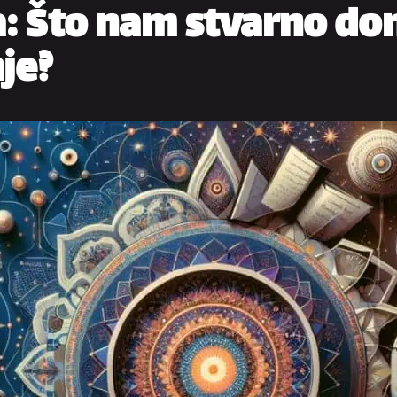
a: Što nam stvarno do
je?