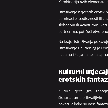
Kombinacija ovih elemenata mo
Istraživanje najčešćih erotski
dominacije, podložnosti ili z
slobodom ili avanturom. Razu
partnerima, potičući otvoren
Na kraju, istraživanja pokazuj
istraživanje unutarnjeg ja i e
nadama i željama, te na taj na
Kulturni utjeca
erotskih fantaz
Kulturni utjecaji igraju značaj
što smatramo prihvatljivim ili
pokazuje kako su naše fantazi