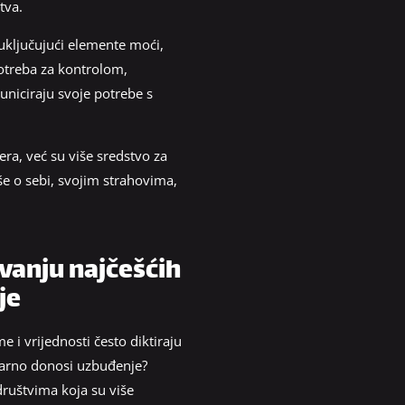
tva.
o uključujući elemente moći,
potreba za kontrolom,
niciraju svoje potrebe s
era, već su više sredstvo za
iše o sebi, svojim strahovima,
ivanju najčešćih
je
e i vrijednosti često diktiraju
tvarno donosi uzbuđenje?
društvima koja su više