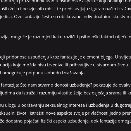
ih fantazija pruža dubok uvid u psihološke aspekte koji oblikuju n
aših želja i nesvjesnih misli, te predstavljaju siguran način izražav
ljedica. Ove fantazije često su oblikovane individualnim iskustv
azija, moguće je razumjeti kako različiti psihološki faktori utječu 
oji pridonose uzbuđenju kroz fantazije je element bijega. U svijet
acija koje možda nisu izvedive ili prihvatljive u stvarnom životu
i omogućuje potpunu slobodu izražavanja.
ih fantazija: Što nam stvarno donosi uzbuđenje? pokazuje da ovak
udima da istraže i razumiju vlastite želje bez osjećaja srama ili kr
učnu ulogu u održavanju seksualnog interesa i uzbuđenja u dugotr
eksualni život i istražiti nove aspekte svoje privlačnosti jedno p
 dodatno pojačati fizički aspekt uzbuđenja, dok fantazije omogu