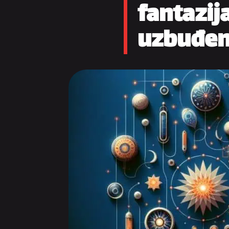
fantazij
uzbuđen