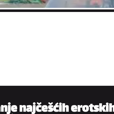
anje najčešćih erotski