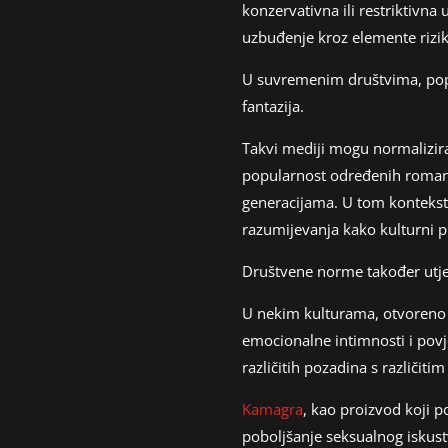
konzervativna ili restriktivna
uzbuđenje kroz elemente rizika
U suvremenim društvima, popul
fantazija.
Takvi mediji mogu normalizirat
popularnost određenih romantič
generacijama. U tom kontekstu
razumijevanja kako kulturni p
Društvene norme također utječ
U nekim kulturama, otvoreno 
emocionalne intimnosti i povje
različitih pozadina s različiti
Kamagra
, kao proizvod koji p
poboljšanje seksualnog iskustv