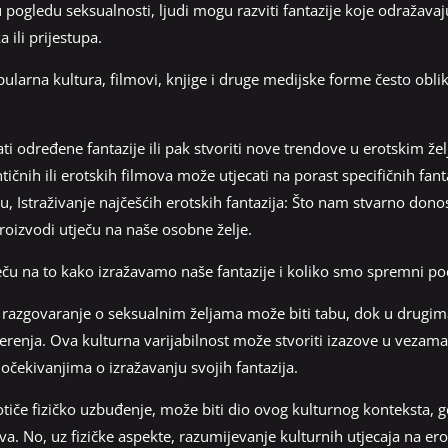
 u pogledu seksualnosti, ljudi mogu razviti fantazije koje odražava
 ili prijestupa.
arna kultura, filmovi, knjige i druge medijske forme često oblik
i određene fantazije ili pak stvoriti nove trendove u erotskim že
nih ili erotskih filmova može utjecati na porast specifičnih fant
, Istraživanje najčešćih erotskih fantazija: Što nam stvarno dono
roizvodi utječu na naše osobne želje.
u na to kako izražavamo naše fantazije i koliko smo spremni podi
razgovaranje o seksualnim željama može biti tabu, dok u drugim
renja. Ova kulturna varijabilnost može stvoriti izazove u vezama,
m očekivanjima o izražavanju svojih fantazija.
otiče fizičko uzbuđenje, može biti dio ovog kulturnog konteksta, gd
a. No, uz fizičke aspekte, razumijevanje kulturnih utjecaja na ero