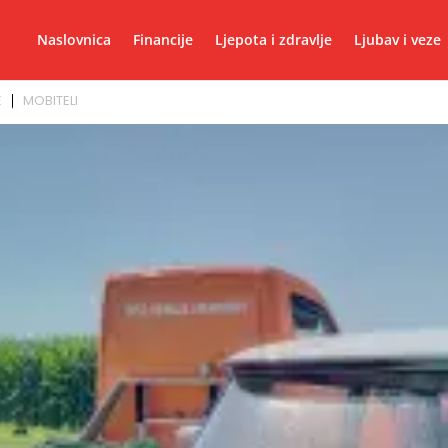
Naslovnica
Financije
Ljepota i zdravlje
Ljubav i veze