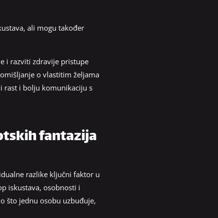
kustava, ali mogu također
i razviti zdravije pristupe
omišljanje o vlastitim željama
i rast i bolju komunikaciju s
otskih fantazija
dualne razlike ključni faktor u
p iskustava, osobnosti i
ono što jednu osobu uzbuđuje,