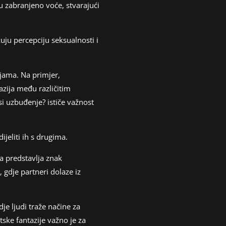
ju zabranjeno voće, stvarajući
uju percepciju seksualnosti i
ljama. Na primjer,
azija među različitim
si uzbuđenje? ističe važnost
jeliti ih s drugima.
a predstavlja znak
 gdje partneri dolaze iz
je ljudi traže načine za
tske fantazije važno je za