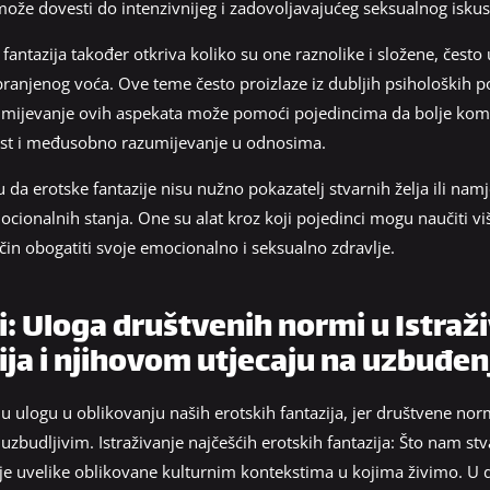
že dovesti do intenzivnijeg i zadovoljavajućeg seksualnog iskus
h fantazija također otkriva koliko su one raznolike i složene, čest
abranjenog voća. Ove teme često proizlaze iz dubljih psiholoških 
mijevanje ovih aspekata može pomoći pojedincima da bolje komu
ost i međusobno razumijevanje u odnosima.
u da erotske fantazije nisu nužno pokazatelj stvarnih želja ili namj
mocionalnih stanja. One su alat kroz koji pojedinci mogu naučiti v
čin obogatiti svoje emocionalno i seksualno zdravlje.
ji: Uloga društvenih normi u Istraž
ija i njihovom utjecaju na uzbuđen
nu ulogu u oblikovanju naših erotskih fantazija, jer društvene norm
 uzbudljivim. Istraživanje najčešćih erotskih fantazija: Što nam s
je uvelike oblikovane kulturnim kontekstima u kojima živimo. U 