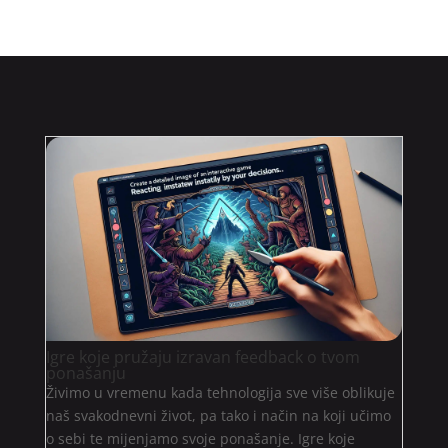
Igre koje pružaju izravan feedback o tvom
ponašanju
Živimo u vremenu kada tehnologija sve više oblikuje
naš svakodnevni život, pa tako i način na koji učimo
o sebi te mijenjamo svoje ponašanje. Igre koje