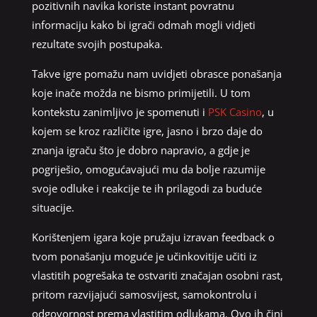
pozitivnih navika koriste instant povratnu
informaciju kako bi igrači odmah mogli vidjeti
rezultate svojih postupaka.
Takve igre pomažu nam uvidjeti obrasce ponašanja
koje inače možda ne bismo primijetili. U tom
kontekstu zanimljivo je spomenuti i
PSK Casino
, u
kojem se kroz različite igre, jasno i brzo daje do
znanja igraču što je dobro napravio, a gdje je
pogriješio, omogućavajući mu da bolje razumije
svoje odluke i reakcije te ih prilagodi za buduće
situacije.
Korištenjem igara koje pružaju izravan feedback o
tvom ponašanju moguće je učinkovitije učiti iz
vlastitih pogrešaka te ostvariti značajan osobni rast,
pritom razvijajući samosvijest, samokontrolu i
odgovornost prema vlastitim odlukama. Ovo ih čini