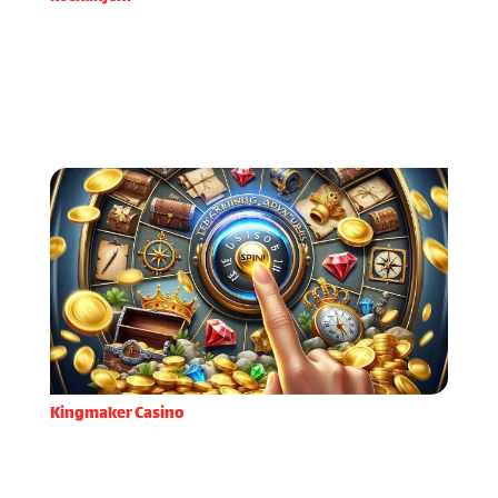
Prije nego što započnete razgovor s bliskom
osobom za koju sumnjate da ima problem s
kockanjem, važno je dobro se pripremiti. Priprema
za iskren i podržavajući razgovor zahtijeva
razumijevanje same ov
Kingmaker Casino
Kada sam prvi put odlučio isprobati Kingmaker
Casino, privukle su me njihove inovativne značajke
koje se rijetko viđaju na domaćem tržištu online