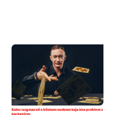
Kako razgovarati s bliskom osobom koja ima problem s
kockanjem