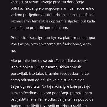
važnost za razumijevanje procesa donošenja
odluka. Takve igre omogućuju nam da neposredno
vidimo posljedice vlastitih izbora, što nas potiče da
razmišljamo temeljitije i opreznije sljedeći put kada
se nađemo pred sličnom odlukom.
Primjerice, kada igramo igre na platformama poput
PSK Casina, brzo shvaćamo što funkcionira, a što
ne.
Ako primijetimo da se određene odluke uvijek
iznova pokazuju uspješnima, skloni smo ih
ponavljati; isto tako, izravnim feedbackom brže
ćemo odustati od odluka koje nisu dovele do
željenog rezultata. Na taj način, igre koje pružaju
izravan feedback o tvom ponašanju pomažu nam
osvijestiti mehanizme odlučivanja te nas potiču da
budemo pažljiviji i svjesniji pri izboru različitih