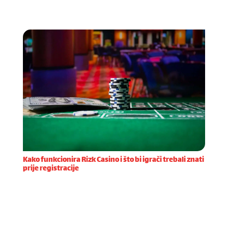
casina. Već prilikom registracije primijetio sam kolik
Kako funkcionira Rizk Casino i što bi igrači trebali znati
prije registracije
Registracija na Rizk Casino platformi prvi je korak
prema uzbudljivom iskustvu online igranja. Proces
otvaranja računa dizajniran je tako da bude brz i
jednostavan, a korisnika vodi kroz nekoliko osno