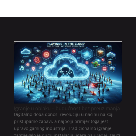
Igranje u oblaku – budućnost bez preuzimanja
Digitalno doba donosi revoluciju u načinu na koji
pristupamo zabavi, a najbolji primjer toga jest
upravo gaming industrija. Tradicionalno igranje
zahtijevalo je dugu instalaciju igara na uređaj, zauzi