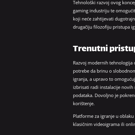
Tehnološki razvoj ovog koncep
gaming industriju te omogućit
koji neće zahtijevati dugotra
drugačiju filozofiju pristupa
Trenutni pristu
Razvoj modernih tehnologija 
potrebe da brinu o slobodnom 
igranja, a upravo to omoguću
izbrisati radi instalacije nov
podataka. Dovoljno je pokrenu
korištenje.
Platforme za igranje u oblaku
klasičnim videoigrama ili onl