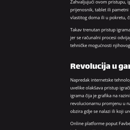
Zahvaljujući ovom pristupu, i
prijenosnik, tablet ili pametn
vlastitog doma ili u pokretu,
Takav trenutan pristup igrama
jer se računalni procesi odvi
tehničke mogućnosti njihovog 
Revolucija u g
Napredak internetske tehnolog
uvelike olakšava pristup igrač
igrama čija je grafika na razi
revolucionarnu promjenu u nači
obzira gdje se nalazi ili koji ur
Online platforme poput Favbet 