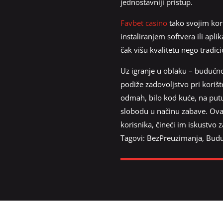
jednostavniji pristup.
Favbet casino
tako svojim kor
instaliranjem softvera ili apl
čak višu kvalitetu nego tradi
Uz igranje u oblaku – budućno
podiže zadovoljstvo pri korišt
odmah, bilo kod kuće, na put
slobodu u načinu zabave. Ova
korisnika, čineći im iskustvo 
Tagovi:
BezPreuzimanja
,
Budu