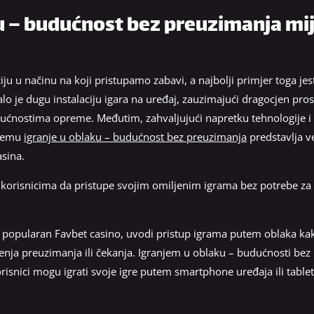
u – budućnost bez preuzimanja mij
ju u načinu na koji pristupamo zabavi, a najbolji primjer toga je
alo je dugu instalaciju igara na uređaj, zauzimajući dragocjen prost
ogućnostima opreme. Međutim, zahvaljujući napretku tehnologije i
 čemu
igranje u oblaku – budućnost bez preuzimanja
predstavlja v
asina.
korisnicima da pristupe svojim omiljenim igrama bez potrebe za i
ći popularan Favbet casino, uvodi pristup igrama putem oblaka ka
enja preuzimanja ili čekanja. Igranjem u oblaku – budućnosti bez
korisnici mogu igrati svoje igre putem smartphone uređaja ili tab