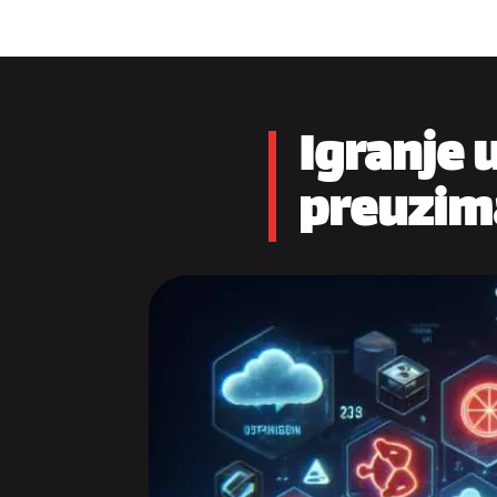
Igranje 
preuzim