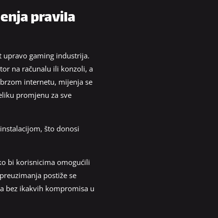
enja pravila
st upravo gaming industrija.
or na računalu ili konzoli, a
 brzom internetu, mijenja se
eliku promjenu za sve
nstalacijom, što donosi
ko bi korisnicima omogućili
 preuzimanja postiže se
leta bez ikakvih kompromisa u