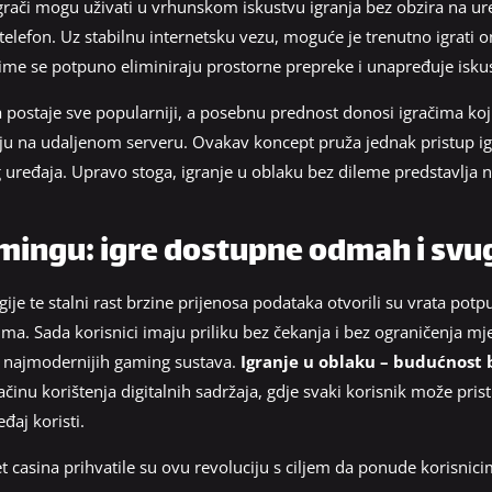
grači mogu uživati u vrhunskom iskustvu igranja bez obzira na uređ
i telefon. Uz stabilnu internetsku vezu, moguće je trenutno igrati 
 čime se potpuno eliminiraju prostorne prepreke i unapređuje isku
 postaje sve popularniji, a posebnu prednost donosi igračima koj
jaju na udaljenom serveru. Ovakav koncept pruža jednak pristup 
uređaja. Upravo stoga, igranje u oblaku bez dileme predstavlja 
amingu: igre dostupne odmah i svu
ije te stalni rast brzine prijenosa podataka otvorili su vrata po
ima. Sada korisnici imaju priliku bez čekanja i bez ograničenja mj
ni najmodernijih gaming sustava.
Igranje u oblaku – budućnost
nu korištenja digitalnih sadržaja, gdje svaki korisnik može pristu
eđaj koristi.
casina prihvatile su ovu revoluciju s ciljem da ponude korisnicima