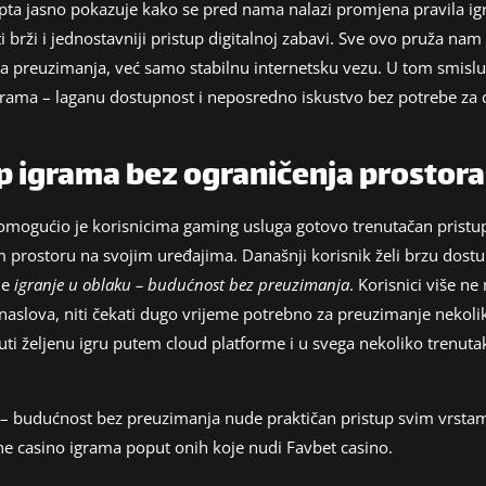
ta jasno pokazuje kako se pred nama nalazi promjena pravila igr
i brži i jednostavniji pristup digitalnoj zabavi. Sve ovo pruža n
jna preuzimanja, već samo stabilnu internetsku vezu. U tom smisl
 igrama – laganu dostupnost i neposredno iskustvo bez potrebe z
p igrama bez ograničenja prostora
omogućio je korisnicima gaming usluga gotovo trenutačan pristu
prostoru na svojim uređajima. Današnji korisnik želi brzu dostup
je
igranje u oblaku – budućnost bez preuzimanja
. Korisnici više ne
ih naslova, niti čekati dugo vrijeme potrebno za preuzimanje nekol
ti željenu igru putem cloud platforme i u svega nekoliko trenuta
 – budućnost bez preuzimanja nude praktičan pristup svim vrstama
ine casino igrama poput onih koje nudi Favbet casino.