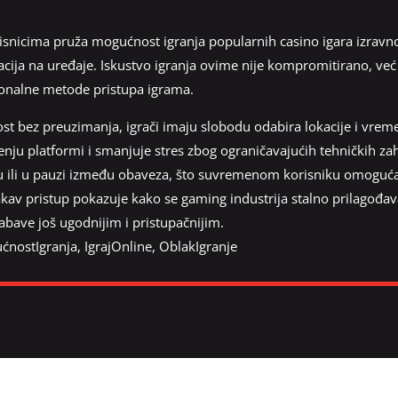
isnicima pruža mogućnost igranja popularnih casino igara izravno
ikacija na uređaje. Iskustvo igranja ovime nije kompromitirano, već
cionalne metode pristupa igrama.
st bez preuzimanja, igrači imaju slobodu odabira lokacije i vrem
enju platformi i smanjuje stres zbog ograničavajućih tehničkih za
u ili u pauzi između obaveza, što suvremenom korisniku omoguća
kav pristup pokazuje kako se gaming industrija stalno prilago
zabave još ugodnijim i pristupačnijim.
ćnostIgranja
,
IgrajOnline
,
OblakIgranje