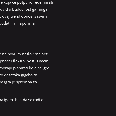
e koja će potpuno redefinirati
am uvid u budućnost gaminga
u, ovaj trend donosi sasvim
a dodatnim naporima.
p najnovijim naslovima bez
nost i fleksibilnost u načinu
 moraju planirati koje će igre
iko desetaka gigabajta
ka igra je spremna za
 igara, bilo da se radi o