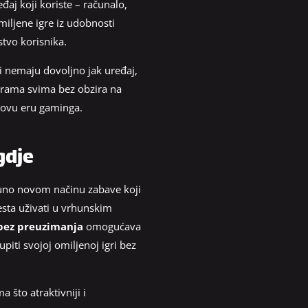
aj koji koriste – računalo,
omiljene igre iz udobnosti
stvo korisnika.
i nemaju dovoljno jak uređaj,
igrama svima bez obzira na
novu eru gaminga.
gdje
tpuno novom načinu zabave koji
esta uživati u vrhunskim
 bez preuzimanja
omogućava
piti svojoj omiljenoj igri bez
 što atraktivniji i