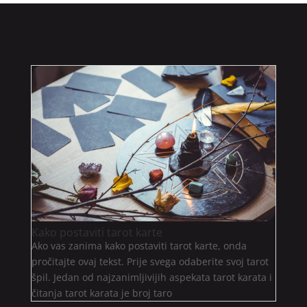
Kako postaviti tarot karte
Ako vas zanima kako postaviti tarot karte, onda
pročitajte ovaj tekst. Prije svega odaberite svoj tarot
špil. Jedan od najzanimljivijih aspekata tarot karata i
čitanja tarot karata je broj taro